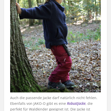
Auch die passende Jacke darf natürlich nicht fehlen.
Ebenfalls von JAKO-O gibt es eine
Robustjacke
, die
perfekt für Waldkinder geeignet ist. Die Jacke ist