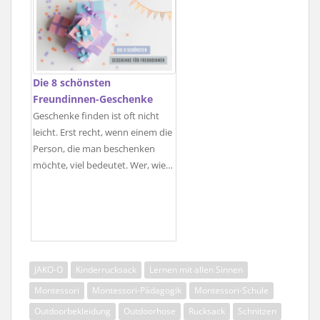
Die 8 schönsten
Freundinnen-Geschenke
Geschenke finden ist oft nicht
leicht. Erst recht, wenn einem die
Person, die man beschenken
möchte, viel bedeutet. Wer, wie…
JAKO-O
Kinderrucksack
Lernen mit allen Sinnen
Montessori
Montessori-Pädagogik
Montessori-Schule
Outdoorbekleidung
Outdoorhose
Rucksack
Schnitzen