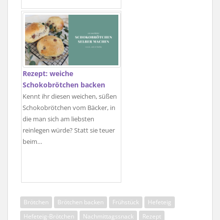
Rezept: weiche
Schokobrötchen backen
Kennt ihr diesen weichen, süßen
Schokobrötchen vom Bäcker, in
die man sich am liebsten
reinlegen würde? Statt sie teuer
beim…
Brötchen
Brötchen backen
Frühstück
Hefeteig
Hefeteig-Brötchen
Nachmittagssnack
Rezept