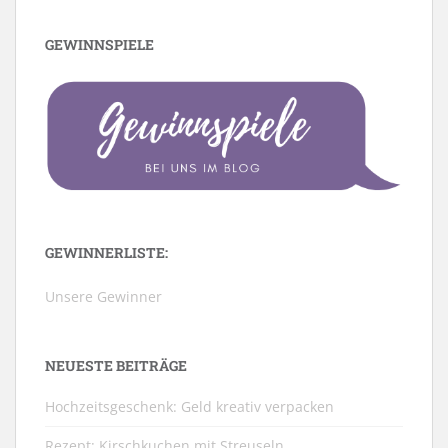
GEWINNSPIELE
GEWINNERLISTE:
Unsere Gewinner
NEUESTE BEITRÄGE
Hochzeitsgeschenk: Geld kreativ verpacken
Rezept: Kirschkuchen mit Streuseln