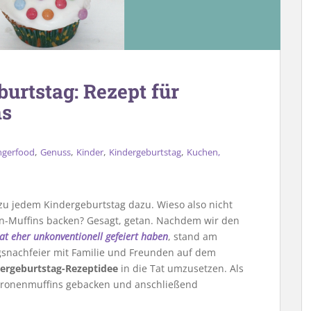
burtstag: Rezept für
ns
,
,
,
,
ngerfood
Genuss
Kinder
Kindergeburtstag
Kuchen,
zu jedem Kindergeburtstag dazu. Wieso also nicht
on-Muffins backen? Gesagt, getan. Nachdem wir den
t eher unkonventionell gefeiert haben
, stand am
snachfeier mit Familie und Freunden auf dem
ergeburtstag-Rezeptidee
in die Tat umzusetzen. Als
Zitronenmuffins gebacken und anschließend