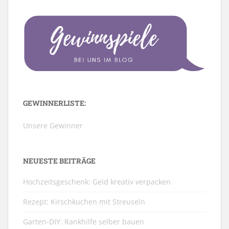
GEWINNERLISTE:
Unsere Gewinner
NEUESTE BEITRÄGE
Hochzeitsgeschenk: Geld kreativ verpacken
Rezept: Kirschkuchen mit Streuseln
Garten-DIY: Rankhilfe selber bauen