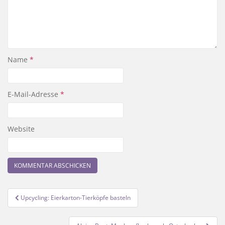
Name
*
E-Mail-Adresse
*
Website
Beitragsnavigation
Upcycling: Eierkarton-Tierköpfe basteln