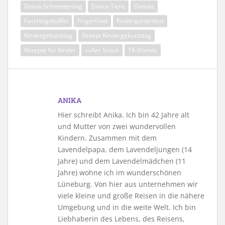
Donut-Schmetterling
Donut-Tiere
Donuts
Faschingsbuffet
Fingerfood
Kindergartenfest
Kindergeburtstag
Rezept Kindergeburtstag
Rezepte für Kinder
süßer Snack
TK-Donuts
ANIKA
Hier schreibt Anika. Ich bin 42 Jahre alt
und Mutter von zwei wundervollen
Kindern. Zusammen mit dem
Lavendelpapa, dem Lavendeljungen (14
Jahre) und dem Lavendelmädchen (11
Jahre) wohne ich im wunderschönen
Lüneburg. Von hier aus unternehmen wir
viele kleine und große Reisen in die nähere
Umgebung und in die weite Welt. Ich bin
Liebhaberin des Lebens, des Reisens,