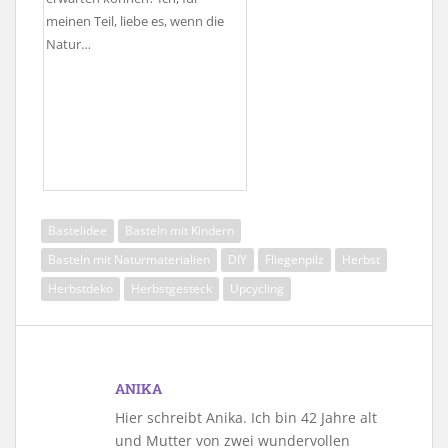
meinen Teil, liebe es, wenn die
Natur…
Bastelidee
Basteln mit Kindern
Basteln mit Naturmaterialien
DIY
Fliegenpilz
Herbst
Herbstdeko
Herbstgesteck
Upcycling
ANIKA
Hier schreibt Anika. Ich bin 42 Jahre alt
und Mutter von zwei wundervollen