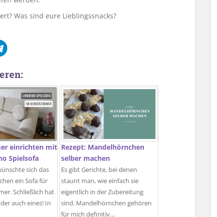
rt? Was sind eure Lieblingssnacks?
eren:
r einrichten mit
Rezept: Mandelhörnchen
o Spielsofa
selber machen
wünschte sich das
Es gibt Gerichte, bei denen
hen ein Sofa für
staunt man, wie einfach sie
mer. Schließlich hat
eigentlich in der Zubereitung
der auch eines! In
sind. Mandelhörnchen gehören
für mich definitiv…