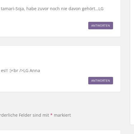
uf tamari-Soja, habe zuvor noch nie davon gehört…LG
ANTWORTEN
 es!! :)<br />LG Anna
ANTWORTEN
rderliche Felder sind mit
*
markiert