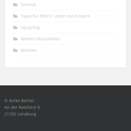
Technik
Tipps für Eltern: Leben mit Kindern
Upcycling
Weitere Bastelideen
Wohnen
© Anika Barton
An der Ratsforst 9
21335 Lüneburg