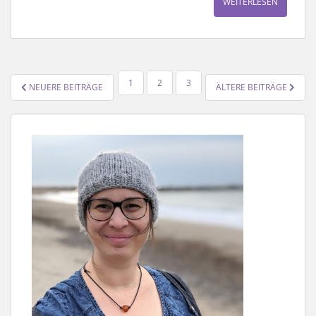
WEITERLESEN
SEITENNUMMERIERUNG
1
2
3
NEUERE BEITRÄGE
ÄLTERE BEITRÄGE
DER
BEITRÄGE