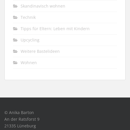
Skandinavisch wohnen
Technik
Tipps für Eltern: Leben mit Kindern
Upcycling
Weitere Bastelideen
Wohnen
© Anika Barton
An der Ratsforst 9
21335 Lüneburg