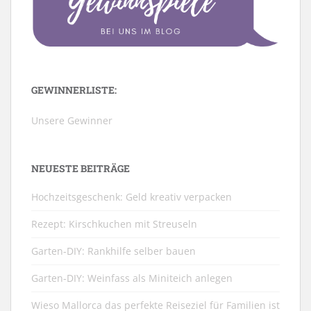
GEWINNERLISTE:
Unsere Gewinner
NEUESTE BEITRÄGE
Hochzeitsgeschenk: Geld kreativ verpacken
Rezept: Kirschkuchen mit Streuseln
Garten-DIY: Rankhilfe selber bauen
Garten-DIY: Weinfass als Miniteich anlegen
Wieso Mallorca das perfekte Reiseziel für Familien ist