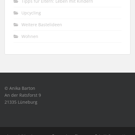
Tipps für Eltern: Leben mit Kindern
Upcycling
Weitere Bastelideen
Wohnen
© Anika Barton
An der Ratsforst 9
21335 Lüneburg