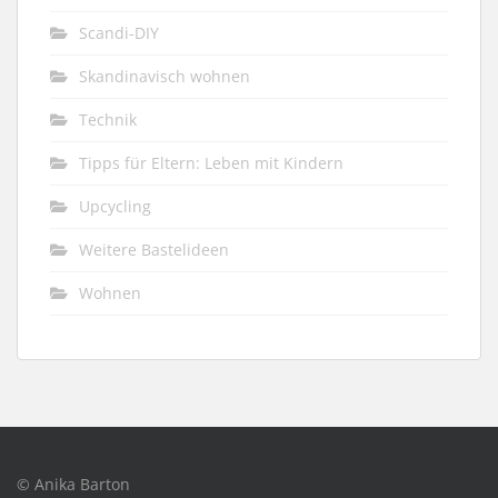
Scandi-DIY
Skandinavisch wohnen
Technik
Tipps für Eltern: Leben mit Kindern
Upcycling
Weitere Bastelideen
Wohnen
© Anika Barton