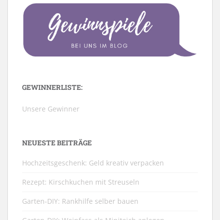
GEWINNERLISTE:
Unsere Gewinner
NEUESTE BEITRÄGE
Hochzeitsgeschenk: Geld kreativ verpacken
Rezept: Kirschkuchen mit Streuseln
Garten-DIY: Rankhilfe selber bauen