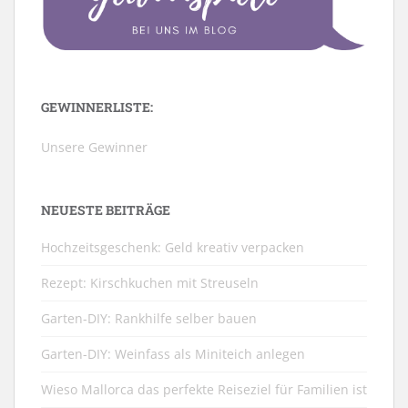
GEWINNERLISTE:
Unsere Gewinner
NEUESTE BEITRÄGE
Hochzeitsgeschenk: Geld kreativ verpacken
Rezept: Kirschkuchen mit Streuseln
Garten-DIY: Rankhilfe selber bauen
Garten-DIY: Weinfass als Miniteich anlegen
Wieso Mallorca das perfekte Reiseziel für Familien ist