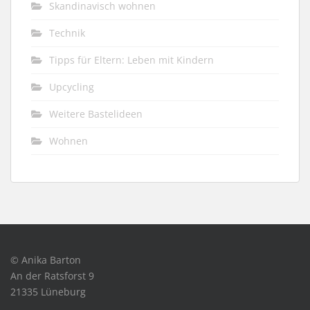
Skandinavisch wohnen
Technik
Tipps für Eltern: Leben mit Kindern
Upcycling
Weitere Bastelideen
Wohnen
© Anika Barton
An der Ratsforst 9
21335 Lüneburg