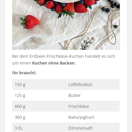
Bei dem Erdbeer-Frischkäse-Kuchen handelt es sich
um einen
Kuchen ohne Backen
.
Ihr braucht:
150 g
Löffelbiskuit
125 g
Butter
600 g
Frischkäse
300 g
Naturjoghurt
3 EL
Zitronensaft