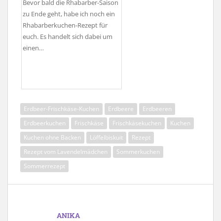
Bevor bald die Rhabarber-Saison
zu Ende geht, habe ich noch ein
Rhabarberkuchen-Rezept für
euch. Es handelt sich dabei um
einen…
Erdbeer-Frischkäse-Kuchen
Erdbeere
Erdbeeren
Erdbeerkuchen
Frischkäse
Frischkäsekuchen
Kuchen
Kuchen ohne Backen
Löffelbiskuit
Rezept
Rezept vom Lavendelmädchen
Sommerkuchen
Sommerrezept
ANIKA