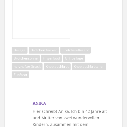
Beilage
Brötchen backen
Brötchen-Rezept
Brötchensonne
Fingerfood
Grillbeilage
herzhafter Snack
Knoblauchbrot
Knoblauchbrötchen
Zupfbrot
ANIKA
Hier schreibt Anika. Ich bin 42 Jahre alt
und Mutter von zwei wundervollen
Kindern. Zusammen mit dem