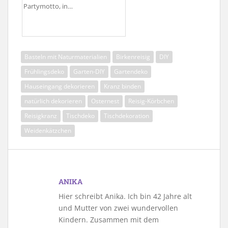
Partymotto, in…
Basteln mit Naturmaterialien
Birkenreisig
DIY
Frühlingsdeko
Garten-DIY
Gartendeko
Hauseingang dekorieren
Kranz binden
natürlich dekorieren
Osternest
Reisig-Körbchen
Reisigkranz
Tischdeko
Tischdekoration
Weidenkätzchen
ANIKA
Hier schreibt Anika. Ich bin 42 Jahre alt
und Mutter von zwei wundervollen
Kindern. Zusammen mit dem