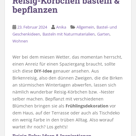
Reisig-Körbchen basteln &
bepflanzen
,
23. Februar 2024
Anika
Allgemein
Bastel- und
,
,
,
Geschenkideen
Basteln mit Naturmaterialien
Garten
Wohnen
Wer bei dem miesen Wetter, das momentan herrscht,
einen Anreiz für einen Spaziergang braucht, sollte
sich diese
DIY-Idee
genauer ansehen. Aus
Birkenreisig, also den dünnen Zweigen, die die Birken
an stürmischen Wintertagen abwerfen, lassen sich
nämlich wunderbar Reisig-Körbchen bzw. -Nester
selber machen. Bepflanzt mit verschiedenen
Blümchen bringen sie als
Frühlingsdekoration
vor
dem Haus, auf der Terrasse oder auch als Tischdeko
ein wenig Farbe in den trüben Alltag. Also worauf
wartet ihr noch? Los geht’s!
Reisig-Deko: Ideen & Inspirationen