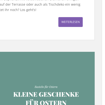
uf der Terrasse oder auch als Tischdeko ein wenig
et ihr noch? Los geht’s!
WEITERLESEN