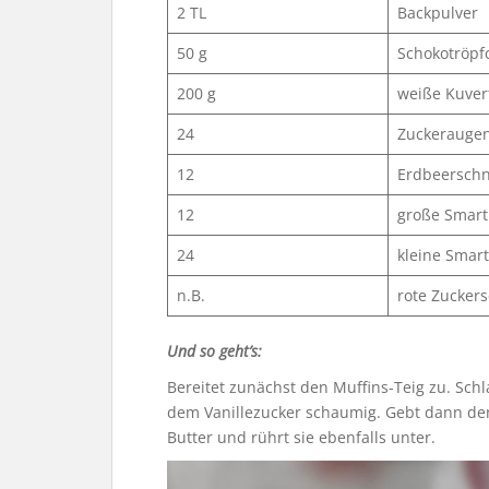
2 TL
Backpulver
50 g
Schokotröpf
200 g
weiße Kuver
24
Zuckerauge
12
Erdbeersch
12
große Smart
24
kleine Smart
n.B.
rote Zuckers
Und so geht’s:
Bereitet zunächst den Muffins-Teig zu. Schl
dem Vanillezucker schaumig. Gebt dann de
Butter und rührt sie ebenfalls unter.