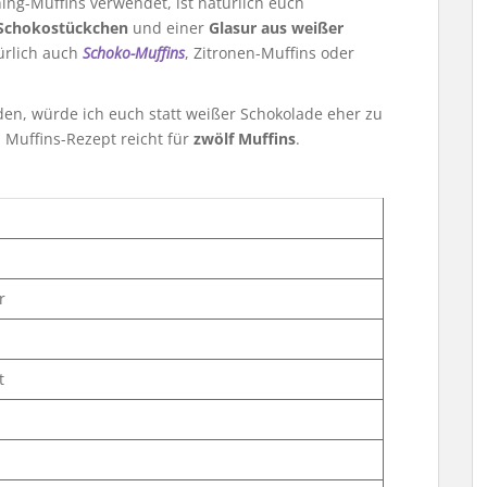
hing-Muffins verwendet, ist natürlich euch
 Schokostückchen
und einer
Glasur aus weißer
ürlich auch
Schoko-Muffins
, Zitronen-Muffins oder
en, würde ich euch statt weißer Schokolade eher zu
 Muffins-Rezept reicht für
zwölf Muffins
.
r
t