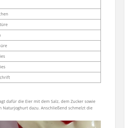
chen
türe
n
nüre
ies
ies
chrift
agt dafür die Eier mit dem Salz, dem Zucker sowie
n Naturjoghurt dazu. Anschließend schmelzt die