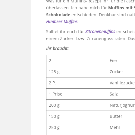
Was für ein Muffins-Rezept ihr für die Fasc
überlassen. Ich habe mich für
Muffins mit
Schokolade
entschieden. Denkbar sind nat
Himbeer-Muffins
.
Solltet ihr euch für
Zitronenmuffins
entscheid
einem Zucker- bzw. Zitronenguss raten. Das
Ihr braucht:
2
Eier
125 g
Zucker
2 P.
Vanillezucke
1 Prise
Salz
200 g
Naturjoghur
150 g
Butter
250 g
Mehl