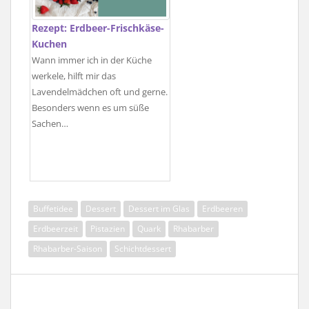
Rezept: Erdbeer-Frischkäse-
Kuchen
Wann immer ich in der Küche
werkele, hilft mir das
Lavendelmädchen oft und gerne.
Besonders wenn es um süße
Sachen…
Buffetidee
Dessert
Dessert im Glas
Erdbeeren
Erdbeerzeit
Pistazien
Quark
Rhabarber
Rhabarber-Saison
Schichtdessert