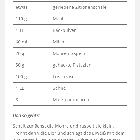
etwas
geriebene Zitronenschale
110 g
Mehl
1 TL
Backpulver
60 ml
Milch
70 g
Möhrenraspeln
50 g
gehackte Pistazien
100 g
Frischkäse
1 EL
Sahne
8
Marzipanmöhren
Und so geht’s:
Schält zunächst die Möhre und raspelt sie klein.
Trennt dann die Eier und schlagt das Eiweiß mit dem