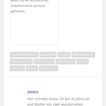
jeden Fall ein ausführliches
Osterfrühstück mit bunt
gefärbten…
Frischkäse-Frosting
Gugelhupf
Kuchen
Mini-Gugelhupf
Möhrenkuchen
Oster-Rezept
Osterkuchen
Ostern
Pistazien
Rezept
Rüblikuchen
ANIKA
Hier schreibt Anika. Ich bin 42 Jahre alt
und Mutter von zwei wundervollen