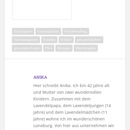
Essensplan
Essensplaner
Familienalltag
Familienplaner
Freebie
FriXion
gesund kochen
gesundes Essen
Pilot
Rezepte
Wochenplan
ANIKA
Hier schreibt Anika. Ich bin 42 Jahre alt
und Mutter von zwei wundervollen
Kindern. Zusammen mit dem
Lavendelpapa, dem Lavendeljungen (14
Jahre) und dem Lavendelmädchen (11
Jahre) wohne ich im wunderschönen
Lüneburg. Von hier aus unternehmen wir