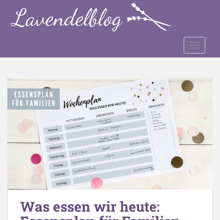
S
k
i
p
TOGGLE
t
o
m
a
i
n
c
o
n
t
e
n
t
Was essen wir heute: