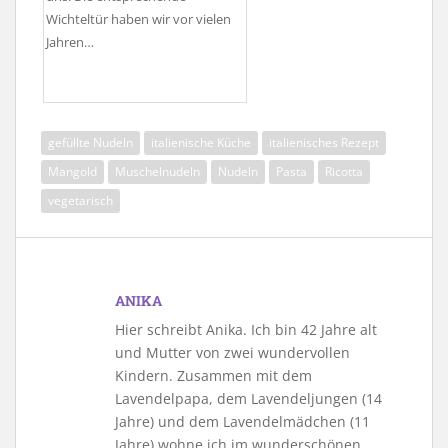
Wichteltür haben wir vor vielen
Jahren…
gefüllte Nudeln
italienische Küche
italienisches Rezept
Mangold
Muschelnudeln
Nudeln
Pasta
Ricotta
vegetarisch
ANIKA
Hier schreibt Anika. Ich bin 42 Jahre alt
und Mutter von zwei wundervollen
Kindern. Zusammen mit dem
Lavendelpapa, dem Lavendeljungen (14
Jahre) und dem Lavendelmädchen (11
Jahre) wohne ich im wunderschönen