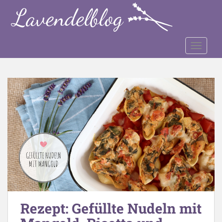
S
k
i
p
TOGGLE
t
o
m
a
i
n
c
o
n
t
e
n
t
Rezept: Gefüllte Nudeln mit