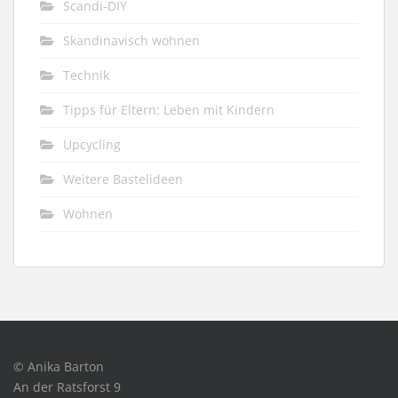
Scandi-DIY
Skandinavisch wohnen
Technik
Tipps für Eltern: Leben mit Kindern
Upcycling
Weitere Bastelideen
Wohnen
© Anika Barton
An der Ratsforst 9