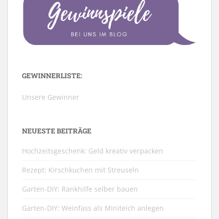
GEWINNERLISTE:
Unsere Gewinner
NEUESTE BEITRÄGE
Hochzeitsgeschenk: Geld kreativ verpacken
Rezept: Kirschkuchen mit Streuseln
Garten-DIY: Rankhilfe selber bauen
Garten-DIY: Weinfass als Miniteich anlegen