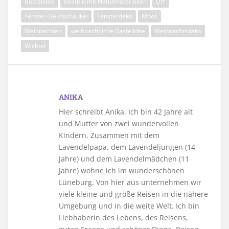
Bastelidee
Basteln mit Naturmaterialien
DIY
Fenster-Dekoschaukel
Fensterdeko
Moos
Weihnachten
weihnachtliche Bastelidee
Weihnachtsdeko
Wichtel
ANIKA
Hier schreibt Anika. Ich bin 42 Jahre alt
und Mutter von zwei wundervollen
Kindern. Zusammen mit dem
Lavendelpapa, dem Lavendeljungen (14
Jahre) und dem Lavendelmädchen (11
Jahre) wohne ich im wunderschönen
Lüneburg. Von hier aus unternehmen wir
viele kleine und große Reisen in die nähere
Umgebung und in die weite Welt. Ich bin
Liebhaberin des Lebens, des Reisens,