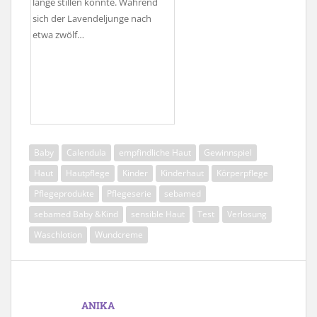
lange stillen konnte. Während
sich der Lavendeljunge nach
etwa zwölf…
Baby
Calendula
empfindliche Haut
Gewinnspiel
Haut
Hautpflege
Kinder
Kinderhaut
Körperpflege
Pflegeprodukte
Pflegeserie
sebamed
sebamed Baby &Kind
sensible Haut
Test
Verlosung
Waschlotion
Wundcreme
ANIKA