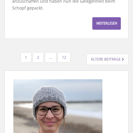
anzuschaffen und haben nun die Gelegenheit beim
Schopf gepackt.
WEITERLESEN
SEITENNUMMERIERUNG
1
2
…
12
ÄLTERE BEITRÄGE
DER
BEITRÄGE