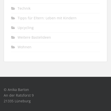
Technik
Tipps für Eltern: Leben mit Kindern
Upcycling
Weitere Bastelideen
Wohnen
© Anika Barton
An der Ratsforst 9
21335 Lüneburg