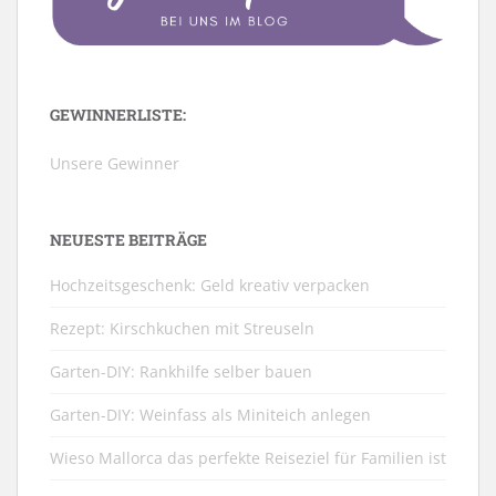
GEWINNERLISTE:
Unsere Gewinner
NEUESTE BEITRÄGE
Hochzeitsgeschenk: Geld kreativ verpacken
Rezept: Kirschkuchen mit Streuseln
Garten-DIY: Rankhilfe selber bauen
Garten-DIY: Weinfass als Miniteich anlegen
Wieso Mallorca das perfekte Reiseziel für Familien ist