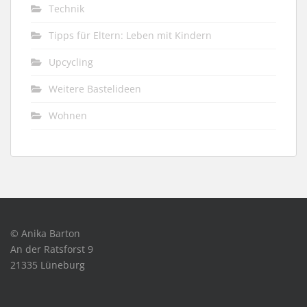
Technik
Tipps für Eltern: Leben mit Kindern
Upcycling
Weitere Bastelideen
Wohnen
© Anika Barton
An der Ratsforst 9
21335 Lüneburg