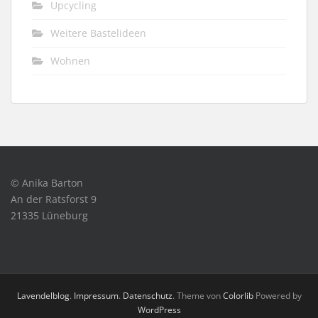
Upcycling
Weitere Bastelideen
Wohnen
© Anika Barton
An der Ratsforst 9
21335 Lüneburg
Lavendelblog
.
Impressum
.
Datenschutz
. Theme von
Colorlib
Powered by
WordPress