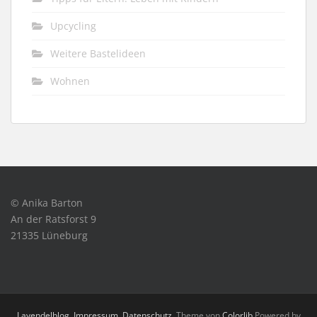
Upcycling
Weitere Bastelideen
Wohnen
© Anika Barton
An der Ratsforst 9
21335 Lüneburg
Lavendelblog
.
Impressum
.
Datenschutz
. Theme von
Colorlib
Powered by