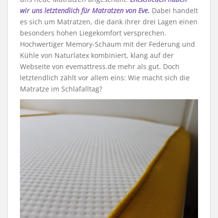
wir uns letztendlich für Matratzen von Eve.
Dabei handelt
es sich um Matratzen, die dank ihrer drei Lagen einen
besonders hohen Liegekomfort versprechen.
Hochwertiger Memory-Schaum mit der Federung und
Kühle von Naturlatex kombiniert, klang auf der
Webseite von evemattress.de mehr als gut. Doch
letztendlich zählt vor allem eins: Wie macht sich die
Matratze im Schlafalltag?