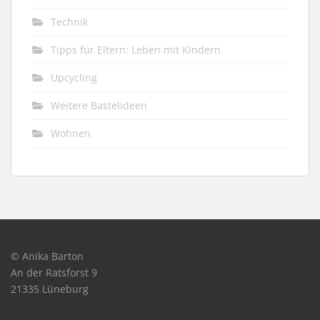
Technik
Tipps für Eltern: Leben mit Kindern
Upcycling
Weitere Bastelideen
Wohnen
© Anika Barton
An der Ratsforst 9
21335 Lüneburg