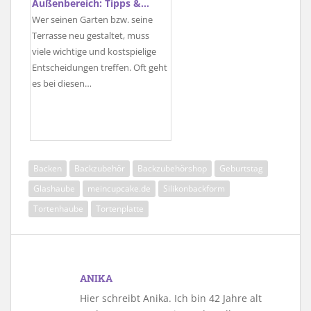
Außenbereich: Tipps &…
Wer seinen Garten bzw. seine
Terrasse neu gestaltet, muss
viele wichtige und kostspielige
Entscheidungen treffen. Oft geht
es bei diesen…
Backen
Backzubehör
Backzubehörshop
Geburtstag
Glashaube
meincupcake.de
Silikonbackform
Tortenhaube
Tortenplatte
ANIKA
Hier schreibt Anika. Ich bin 42 Jahre alt