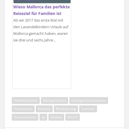
Wieso Mallorca das perfekte
Reiseziel für Familien ist
Als wir 2017 das erste Mal mit
den Lavendelkindern Urlaub auf
Mallorca gemacht haben, waren
sie drei und sechs Jahre…
Arbeitszimmer
Dachgeschoss
Dachgeschossumbau
Hitzeschutz
Markise
Renovierung
Sommer
Sonnenschutz
sp
Umbau
VELUX