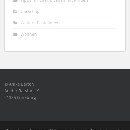
Tipps für Eltern: Leben mit Kindern
Upcycling
Weitere Bastelideen
Wohnen
© Anika Barton
An der Ratsforst 9
21335 Lüneburg