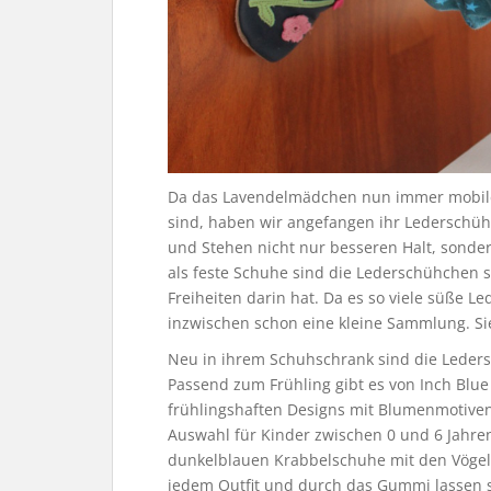
Da das Lavendelmädchen nun immer mobiler
sind, haben wir angefangen ihr Lederschü
und Stehen nicht nur besseren Halt, sonde
als feste Schuhe sind die Lederschühchen s
Freiheiten darin hat. Da es so viele süße 
inzwischen schon eine kleine Sammlung. Si
Neu in ihrem Schuhschrank sind die Leder
Passend zum Frühling gibt es von Inch Blu
frühlingshaften Designs mit Blumenmotiven
Auswahl für Kinder zwischen 0 und 6 Jahre
dunkelblauen Krabbelschuhe mit den Vögelc
jedem Outfit und durch das Gummi lassen s