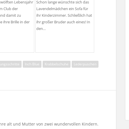
zwölften Lebensjahr
Schon lange wünschte sich das
m Club der
Lavendelmädchen ein Sofa für
 und damit zu
ihr Kinderzimmer. Schließlich hat
 ihre Brille in der
ihr großer Bruder auch eines! In
den…
ungsschritte
Inch Blue
Krabbelschuhe
Lederpuschen
Jahre alt und Mutter von zwei wundervollen Kindern.