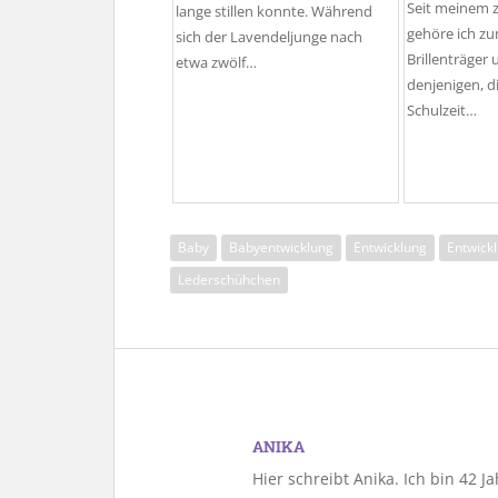
Seit meinem 
lange stillen konnte. Während
gehöre ich zu
sich der Lavendeljunge nach
Brillenträger
etwa zwölf…
denjenigen, die
Schulzeit…
Baby
Babyentwicklung
Entwicklung
Entwickl
Lederschühchen
ANIKA
Hier schreibt Anika. Ich bin 42 