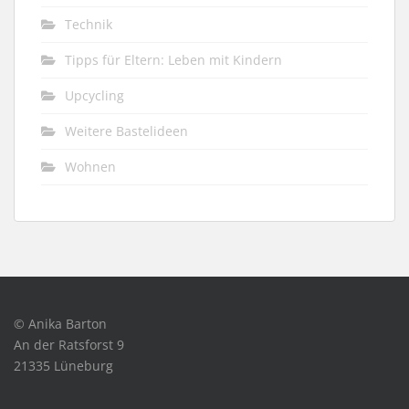
Technik
Tipps für Eltern: Leben mit Kindern
Upcycling
Weitere Bastelideen
Wohnen
© Anika Barton
An der Ratsforst 9
21335 Lüneburg