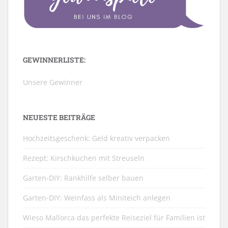
GEWINNERLISTE:
Unsere Gewinner
NEUESTE BEITRÄGE
Hochzeitsgeschenk: Geld kreativ verpacken
Rezept: Kirschkuchen mit Streuseln
Garten-DIY: Rankhilfe selber bauen
Garten-DIY: Weinfass als Miniteich anlegen
Wieso Mallorca das perfekte Reiseziel für Familien ist