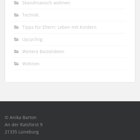
Skandinavisch wohnen
Technik
Tipps für Eltern: Leben mit Kindern
Upcycling
Weitere Bastelideen
Wohnen
© Anika Barton
An der Ratsforst 9
21335 Lüneburg