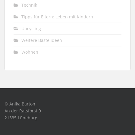
Technik
Tipps für Eltern: Leben mit Kindern
Upcycling
Weitere Bastelideen
Wohnen
© Anika Barton
An der Ratsforst 9
21335 Lüneburg