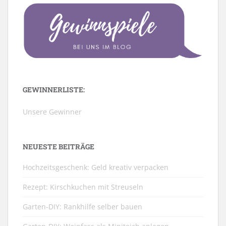
GEWINNERLISTE:
Unsere Gewinner
NEUESTE BEITRÄGE
Hochzeitsgeschenk: Geld kreativ verpacken
Rezept: Kirschkuchen mit Streuseln
Garten-DIY: Rankhilfe selber bauen