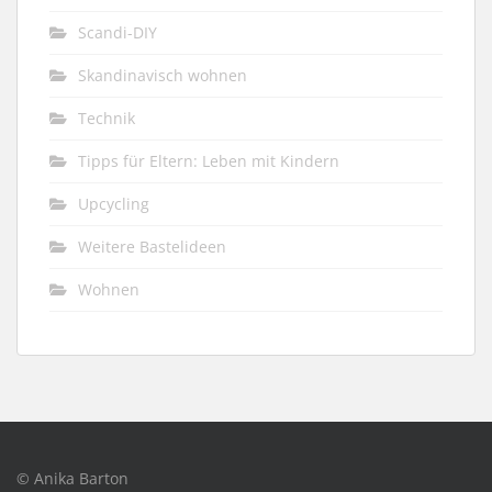
Scandi-DIY
Skandinavisch wohnen
Technik
Tipps für Eltern: Leben mit Kindern
Upcycling
Weitere Bastelideen
Wohnen
© Anika Barton