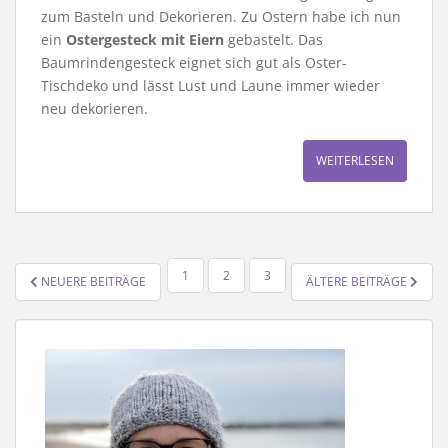
zum Basteln und Dekorieren. Zu Ostern habe ich nun
ein
Ostergesteck mit Eiern
gebastelt. Das
Baumrindengesteck eignet sich gut als Oster-
Tischdeko und lässt Lust und Laune immer wieder
neu dekorieren.
WEITERLESEN
SEITENNUMMERIERUNG
1
2
3
NEUERE BEITRÄGE
ÄLTERE BEITRÄGE
DER
BEITRÄGE