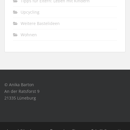
Tipps für Eltern: Leben mit Kindern
Upcycling
Weitere Bastelideen
Wohnen
© Anika Barton
An der Ratsforst 9
21335 Lüneburg