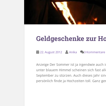
Geldgeschenke zur Ho
22. August 2012
Anika
3 Kommentare
Anzeige Der Sommer ist ja irgendwie auch i
unter blauem Himmel scheinen sich fast all
September zu stürzen. Auch dieses Jahr sind
persönlich finde ja Hochzeiten toll. Ganz ge