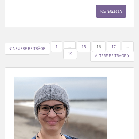
WEITERLESEN
SEITENNUMMERIERUNG
1
…
15
16
17
…
NEUERE BEITRÄGE
DER
19
ÄLTERE BEITRÄGE
BEITRÄGE