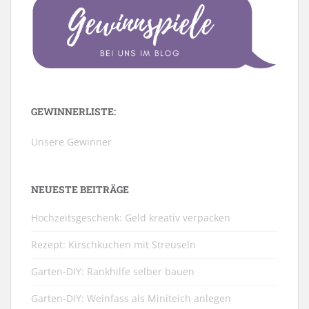
GEWINNERLISTE:
Unsere Gewinner
NEUESTE BEITRÄGE
Hochzeitsgeschenk: Geld kreativ verpacken
Rezept: Kirschkuchen mit Streuseln
Garten-DIY: Rankhilfe selber bauen
Garten-DIY: Weinfass als Miniteich anlegen