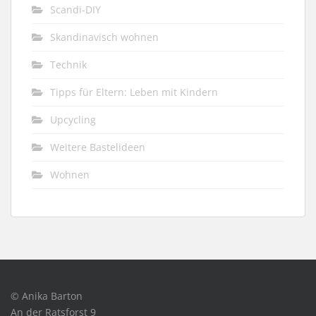
Scandi-DIY
Skandinavisch wohnen
Technik
Tipps für Eltern: Leben mit Kindern
Upcycling
Weitere Bastelideen
Wohnen
© Anika Barton
An der Ratsforst 9