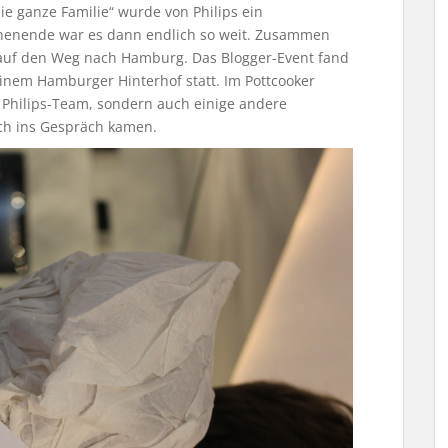
e ganze Familie“ wurde von Philips ein
ochenende war es dann endlich so weit. Zusammen
 auf den Weg nach Hamburg. Das Blogger-Event fand
einem Hamburger Hinterhof statt. Im Pottcooker
 Philips-Team, sondern auch einige andere
ich ins Gespräch kamen.