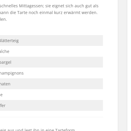
 schnelles Mittagessen; sie eignet sich auch gut als
 kann die Tarte noch einmal kurz erwärmt werden.
en.
lätterteig
aîche
pargel
hampignons
maten
se
fer
teig aus und legt ihn in eine Tarteform.