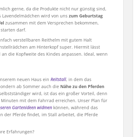
mlich gerne, da die Produkte nicht nur günstig sind,
as Lavendelmädchen wird von uns
zum Geburtstag
fel
zusammen mit dem Versprechen bekommen,
starten darf.
infach verstellbaren Reithelm mit gutem Halt
instellrädchen am Hinterkopf super. Hiermit lässt
l an die Kopfweite des Kindes anpassen. Ideal, wenn
 unserem neuen Haus ein
Reitstall
, in dem das
 sondern ab Sommer auch die
Nähe zu den Pferden
lbstständiger wird, ist das ein großer Vorteil, denn
Minuten mit dem Fahrrad erreichen. Unser Plan für
seren Gartenideen widmen
können, während das
er Pferde findet, im Stall arbeitet, die Pferde
ure Erfahrungen?