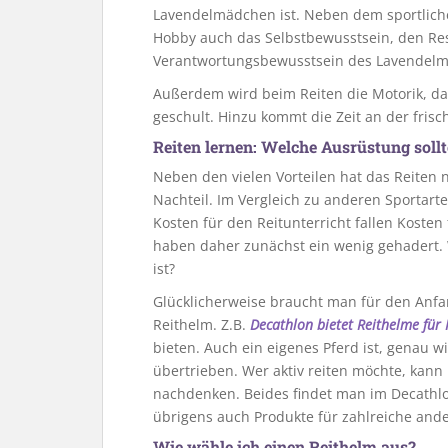
Lavendelmädchen ist. Neben dem sportliche
Hobby auch das Selbstbewusstsein, den Res
Verantwortungsbewusstsein des Lavendel
Außerdem wird beim Reiten die Motorik, da
geschult. Hinzu kommt die Zeit an der frisc
Reiten lernen: Welche Ausrüstung sol
Neben den vielen Vorteilen hat das Reite
Nachteil. Im Vergleich zu anderen Sportarte
Kosten für den Reitunterricht fallen Koste
haben daher zunächst ein wenig gehadert. 
ist?
Glücklicherweise braucht man für den Anfan
Reithelm. Z.B.
Decathlon bietet Reithelme für
bieten. Auch ein eigenes Pferd ist, genau w
übertrieben. Wer aktiv reiten möchte, kann
nachdenken. Beides findet man im Decathl
übrigens auch Produkte für zahlreiche ande
Wie wähle ich einen Reithelm aus?