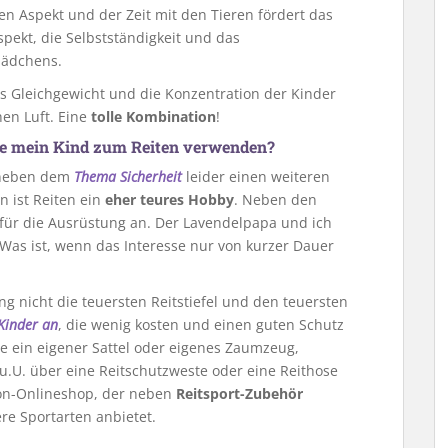
n Aspekt und der Zeit mit den Tieren fördert das
pekt, die Selbstständigkeit und das
mädchens.
s Gleichgewicht und die Konzentration der Kinder
hen Luft. Eine
tolle Kombination
!
lte mein Kind zum Reiten verwenden?
n neben dem
Thema Sicherheit
leider einen weiteren
n ist Reiten ein
eher teures Hobby
. Neben den
n für die Ausrüstung an. Der Lavendelpapa und ich
Was ist, wenn das Interesse nur von kurzer Dauer
g nicht die teuersten Reitstiefel und den teuersten
 Kinder an
, die wenig kosten und einen guten Schutz
ie ein eigener Sattel oder eigenes Zaumzeug,
 u.U. über eine Reitschutzweste oder eine Reithose
on-Onlineshop, der neben
Reitsport-Zubehör
re Sportarten anbietet.