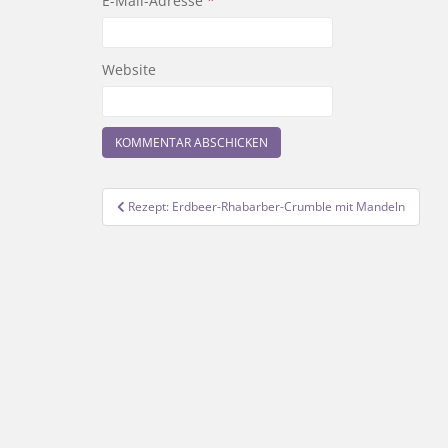
E-Mail-Adresse
*
Website
Beitragsnavigation
Rezept: Erdbeer-Rhabarber-Crumble mit Mandeln