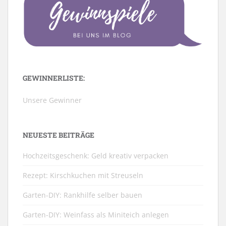
GEWINNERLISTE:
Unsere Gewinner
NEUESTE BEITRÄGE
Hochzeitsgeschenk: Geld kreativ verpacken
Rezept: Kirschkuchen mit Streuseln
Garten-DIY: Rankhilfe selber bauen
Garten-DIY: Weinfass als Miniteich anlegen