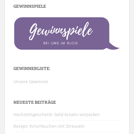
GEWINNSPIELE
GEWINNERLISTE:
Unsere Gewinner
NEUESTE BEITRÄGE
Hochzeitsgeschenk: Geld kreativ verpacken
Rezept: Kirschkuchen mit Streuseln