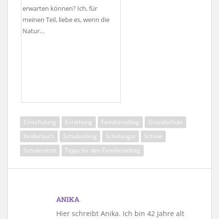
erwarten können? Ich, für
meinen Teil, liebe es, wenn die
Natur…
Einschulung
Erziehung
Familienalltag
Grundschule
Kinderbuch
Schulanfang
Schulangst
Schule
Schuleintritt
Tipps für den Familienalltag
ANIKA
Hier schreibt Anika. Ich bin 42 Jahre alt