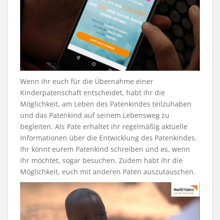
Wenn ihr euch für die Übernahme einer
Kinderpatenschaft entscheidet, habt ihr die
Möglichkeit, am Leben des Patenkindes teilzuhaben
und das Patenkind auf seinem Lebensweg zu
begleiten. Als Pate erhaltet ihr regelmäßig aktuelle
Informationen über die Entwicklung des Patenkindes.
Ihr könnt eurem Patenkind schreiben und es, wenn
ihr möchtet, sogar besuchen. Zudem habt ihr die
Möglichkeit, euch mit anderen Paten auszutauschen.