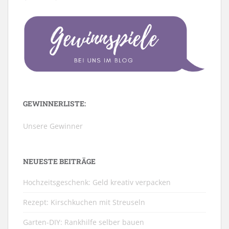
GEWINNERLISTE:
Unsere Gewinner
NEUESTE BEITRÄGE
Hochzeitsgeschenk: Geld kreativ verpacken
Rezept: Kirschkuchen mit Streuseln
Garten-DIY: Rankhilfe selber bauen