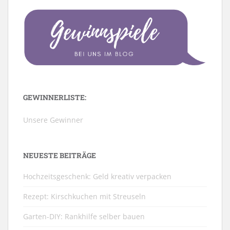
GEWINNERLISTE:
Unsere Gewinner
NEUESTE BEITRÄGE
Hochzeitsgeschenk: Geld kreativ verpacken
Rezept: Kirschkuchen mit Streuseln
Garten-DIY: Rankhilfe selber bauen