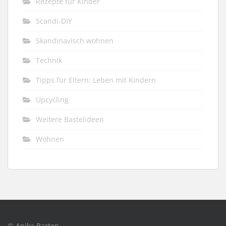
Rezepte für Kinder
Scandi-DIY
Skandinavisch wohnen
Technik
Tipps für Eltern: Leben mit Kindern
Upcycling
Weitere Bastelideen
Wohnen
© Anika Barton