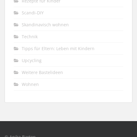
Rezepte für Kinder
Scandi-DIY
Skandinavisch wohnen
Technik
Tipps für Eltern: Leben mit Kindern
Upcycling
Weitere Bastelideen
Wohnen
© Anika Barton