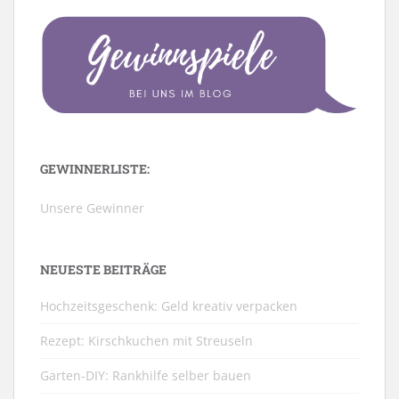
GEWINNERLISTE:
Unsere Gewinner
NEUESTE BEITRÄGE
Hochzeitsgeschenk: Geld kreativ verpacken
Rezept: Kirschkuchen mit Streuseln
Garten-DIY: Rankhilfe selber bauen