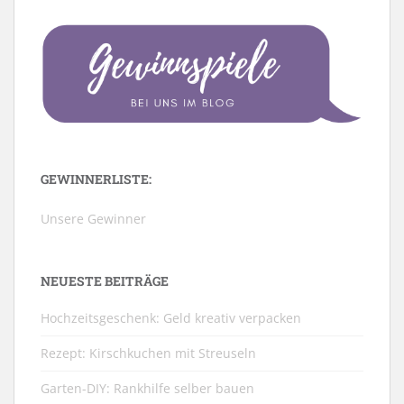
GEWINNERLISTE:
Unsere Gewinner
NEUESTE BEITRÄGE
Hochzeitsgeschenk: Geld kreativ verpacken
Rezept: Kirschkuchen mit Streuseln
Garten-DIY: Rankhilfe selber bauen