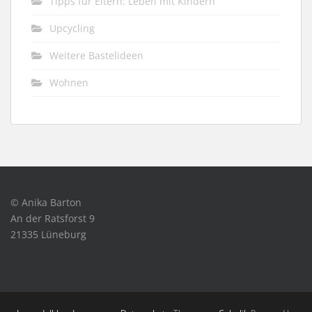
Tipps für Eltern: Leben mit Kindern
Upcycling
Weitere Bastelideen
Wohnen
© Anika Barton
An der Ratsforst 9
21335 Lüneburg