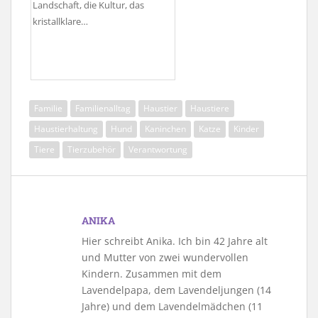
Landschaft, die Kultur, das
kristallklare…
Familie
Familienalltag
Haustier
Haustiere
Haustierhaltung
Hund
Kaninchen
Katze
Kinder
Tiere
Tierzubehör
Verantwortung
ANIKA
Hier schreibt Anika. Ich bin 42 Jahre alt
und Mutter von zwei wundervollen
Kindern. Zusammen mit dem
Lavendelpapa, dem Lavendeljungen (14
Jahre) und dem Lavendelmädchen (11